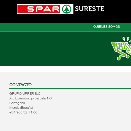
QUIENES SOMOS
CONTACTO
GRUPO UPPER S.C.
Av. Luxemburgo parcela 1-6
Cartagena
Murcia (España)
+34 968 32 71 00