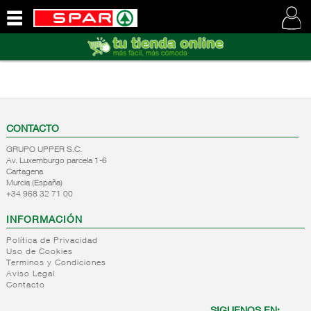
QUIENES
SOMOS
VISITE
NUESTRA
WEB
CONTACTO
GRUPO UPPER S.C.
Av. Luxemburgo parcela 1-6
Cartagena
Murcia (España)
+34 968 32 71 00
INFORMACIÓN
Política de Privacidad
Uso de Cookies
Terminos y Condiciones
Aviso Legal
Contacto