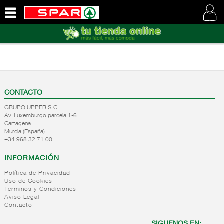
QUIENES
SOMOS
VISITE
NUESTRA
WEB
CONTACTO
GRUPO UPPER S.C.
Av. Luxemburgo parcela 1-6
Cartagena
Murcia (España)
+34 968 32 71 00
INFORMACIÓN
Política de Privacidad
Uso de Cookies
Terminos y Condiciones
Aviso Legal
Contacto