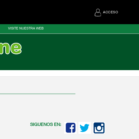
ACCESO
VISITE NUESTRA WEB
SIGUENOS EN: