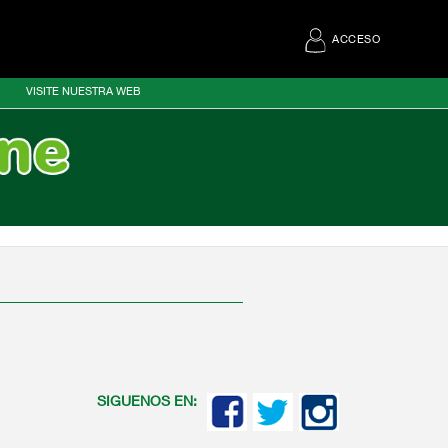
ACCESO
VISITE NUESTRA WEB
SIGUENOS EN: