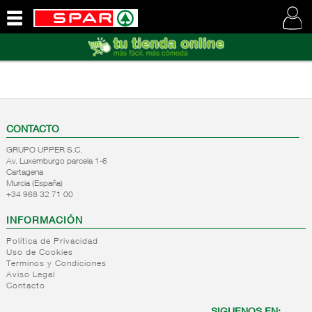
QUIENES
SOMOS
VISITE
NUESTRA
WEB
CONTACTO
GRUPO UPPER S.C.
Av. Luxemburgo parcela 1-6
Cartagena
Murcia (España)
+34 968 32 71 00
INFORMACIÓN
Política de Privacidad
Uso de Cookies
Terminos y Condiciones
Aviso Legal
Contacto