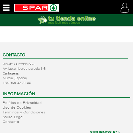
QUIENES
SOMOS
VISITE
NUESTRA
WEB
CONTACTO
GRUPO UPPER S.C.
Av. Luxemburgo parcela 1-6
Cartagena
Murcia (España)
+34 968 32 71 00
INFORMACIÓN
Política de Privacidad
Uso de Cookies
Terminos y Condiciones
Aviso Legal
Contacto