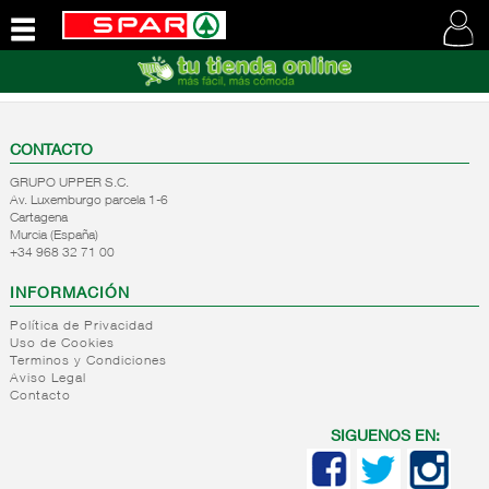
QUIENES
SOMOS
VISITE
NUESTRA
CONTACTO
WEB
GRUPO UPPER S.C.
Av. Luxemburgo parcela 1-6
Cartagena
Murcia (España)
+34 968 32 71 00
INFORMACIÓN
Política de Privacidad
Uso de Cookies
Terminos y Condiciones
Aviso Legal
Contacto
SIGUENOS EN: