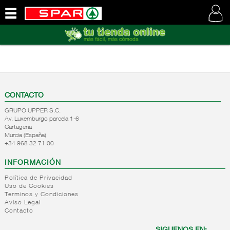
QUIENES
SOMOS
VISITE
NUESTRA
WEB
CONTACTO
GRUPO UPPER S.C.
Av. Luxemburgo parcela 1-6
Cartagena
Murcia (España)
+34 968 32 71 00
INFORMACIÓN
Política de Privacidad
Uso de Cookies
Terminos y Condiciones
Aviso Legal
Contacto