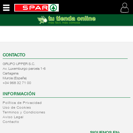
QUIENES
SOMOS
VISITE
NUESTRA
WEB
CONTACTO
GRUPO UPPER S.C.
Av. Luxemburgo parcela 1-6
Cartagena
Murcia (España)
+34 968 32 71 00
INFORMACIÓN
Política de Privacidad
Uso de Cookies
Terminos y Condiciones
Aviso Legal
Contacto