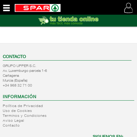
QUIENES
SOMOS
VISITE
NUESTRA
WEB
CONTACTO
GRUPO UPPER S.C.
Av. Luxemburgo parcela 1-6
Cartagena
Murcia (España)
+34 968 32 71 00
INFORMACIÓN
Política de Privacidad
Uso de Cookies
Terminos y Condiciones
Aviso Legal
Contacto