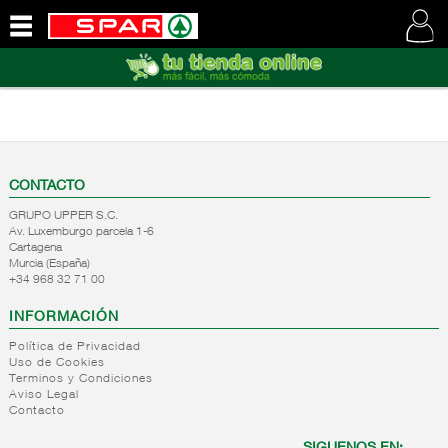
QUIENES
SOMOS
VISITE
NUESTRA
WEB
CONTACTO
GRUPO UPPER S.C.
Av. Luxemburgo parcela 1-6
Cartagena
Murcia (España)
+34 968 32 71 00
INFORMACIÓN
Política de Privacidad
Uso de Cookies
Terminos y Condiciones
Aviso Legal
Contacto