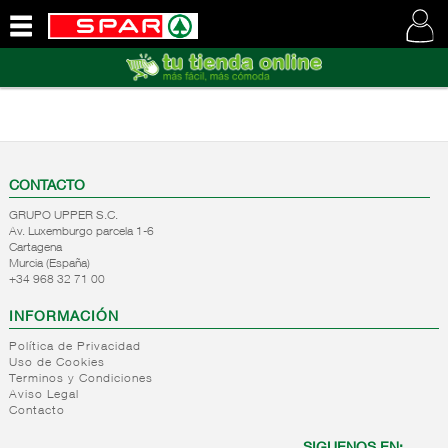
QUIENES
SOMOS
VISITE
NUESTRA
WEB
CONTACTO
GRUPO UPPER S.C.
Av. Luxemburgo parcela 1-6
Cartagena
Murcia (España)
+34 968 32 71 00
INFORMACIÓN
Política de Privacidad
Uso de Cookies
Terminos y Condiciones
Aviso Legal
Contacto