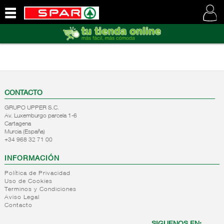
QUIENES
SOMOS
VISITE
NUESTRA
WEB
CONTACTO
GRUPO UPPER S.C.
Av. Luxemburgo parcela 1-6
Cartagena
Murcia (España)
+34 968 32 71 00
INFORMACIÓN
Política de Privacidad
Uso de Cookies
Terminos y Condiciones
Aviso Legal
Contacto