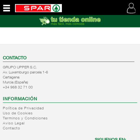
QUIENES
SOMOS
VISITE
NUESTRA
WEB
CONTACTO
GRUPO UPPER S.C.
Av. Luxemburgo parcela 1-6
Cartagena
Murcia (España)
+34 968 32 71 00
INFORMACIÓN
Política de Privacidad
Uso de Cookies
Terminos y Condiciones
Aviso Legal
Contacto