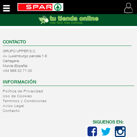
QUIENES
SOMOS
VISITE
NUESTRA
CONTACTO
WEB
GRUPO UPPER S.C.
Av. Luxemburgo parcela 1-6
Cartagena
Murcia (España)
+34 968 32 71 00
INFORMACIÓN
Política de Privacidad
Uso de Cookies
Terminos y Condiciones
Aviso Legal
Contacto
SIGUENOS EN: