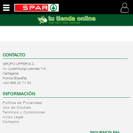
QUIENES
SOMOS
VISITE
NUESTRA
WEB
CONTACTO
GRUPO UPPER S.C.
Av. Luxemburgo parcela 1-6
Cartagena
Murcia (España)
+34 968 32 71 00
INFORMACIÓN
Política de Privacidad
Uso de Cookies
Terminos y Condiciones
Aviso Legal
Contacto