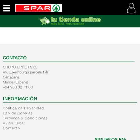
QUIENES
SOMOS
VISITE
NUESTRA
WEB
CONTACTO
GRUPO UPPER S.C.
Av. Luxemburgo parcela 1-6
Cartagena
Murcia (España)
+34 968 32 71 00
INFORMACIÓN
Política de Privacidad
Uso de Cookies
Terminos y Condiciones
Aviso Legal
Contacto