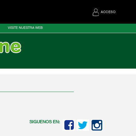
ACCESO
VISITE NUESTRA WEB
SIGUENOS EN: