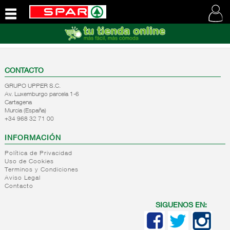
QUIENES
SOMOS
VISITE
NUESTRA
CONTACTO
WEB
GRUPO UPPER S.C.
Av. Luxemburgo parcela 1-6
Cartagena
Murcia (España)
+34 968 32 71 00
INFORMACIÓN
Política de Privacidad
Uso de Cookies
Terminos y Condiciones
Aviso Legal
Contacto
SIGUENOS EN: