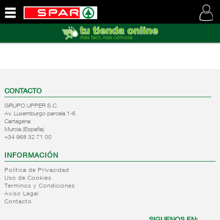
QUIENES
SOMOS
VISITE
NUESTRA
WEB
CONTACTO
GRUPO UPPER S.C.
Av. Luxemburgo parcela 1-6
Cartagena
Murcia (España)
+34 968 32 71 00
INFORMACIÓN
Política de Privacidad
Uso de Cookies
Terminos y Condiciones
Aviso Legal
Contacto