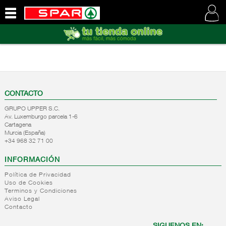
QUIENES
SOMOS
VISITE
NUESTRA
WEB
CONTACTO
GRUPO UPPER S.C.
Av. Luxemburgo parcela 1-6
Cartagena
Murcia (España)
+34 968 32 71 00
INFORMACIÓN
Política de Privacidad
Uso de Cookies
Terminos y Condiciones
Aviso Legal
Contacto