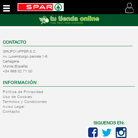
QUIENES
SOMOS
VISITE
NUESTRA
CONTACTO
WEB
GRUPO UPPER S.C.
Av. Luxemburgo parcela 1-6
Cartagena
Murcia (España)
+34 968 32 71 00
INFORMACIÓN
Política de Privacidad
Uso de Cookies
Terminos y Condiciones
Aviso Legal
Contacto
SIGUENOS EN: