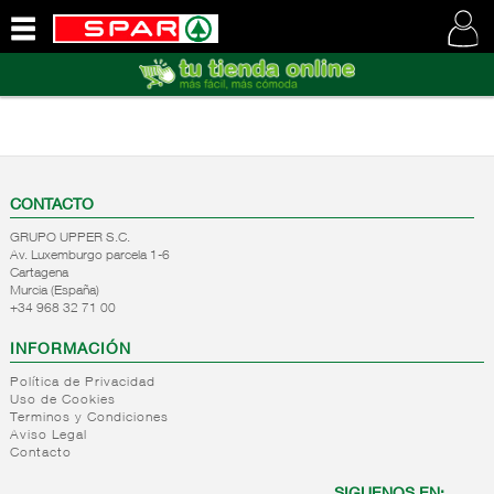
QUIENES
SOMOS
VISITE
NUESTRA
WEB
CONTACTO
GRUPO UPPER S.C.
Av. Luxemburgo parcela 1-6
Cartagena
Murcia (España)
+34 968 32 71 00
INFORMACIÓN
Política de Privacidad
Uso de Cookies
Terminos y Condiciones
Aviso Legal
Contacto