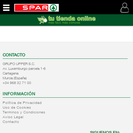
QUIENES
SOMOS
VISITE
NUESTRA
WEB
CONTACTO
GRUPO UPPER S.C.
Av. Luxemburgo parcela 1-6
Cartagena
Murcia (España)
+34 968 32 71 00
INFORMACIÓN
Política de Privacidad
Uso de Cookies
Terminos y Condiciones
Aviso Legal
Contacto