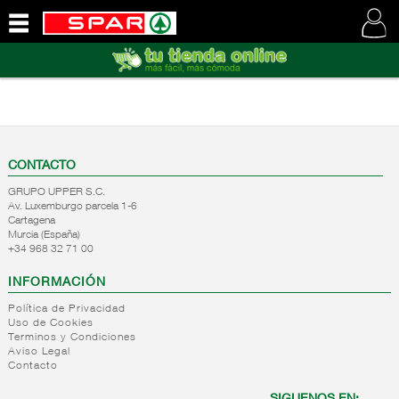
QUIENES
SOMOS
VISITE
NUESTRA
WEB
CONTACTO
GRUPO UPPER S.C.
Av. Luxemburgo parcela 1-6
Cartagena
Murcia (España)
+34 968 32 71 00
INFORMACIÓN
Política de Privacidad
Uso de Cookies
Terminos y Condiciones
Aviso Legal
Contacto