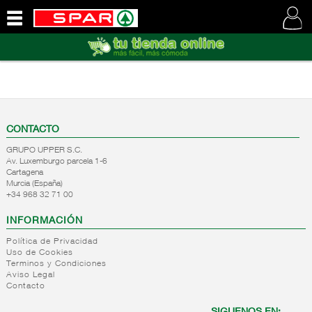
QUIENES
SOMOS
VISITE
NUESTRA
WEB
CONTACTO
GRUPO UPPER S.C.
Av. Luxemburgo parcela 1-6
Cartagena
Murcia (España)
+34 968 32 71 00
INFORMACIÓN
Política de Privacidad
Uso de Cookies
Terminos y Condiciones
Aviso Legal
Contacto