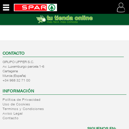
QUIENES
SOMOS
VISITE
NUESTRA
WEB
CONTACTO
GRUPO UPPER S.C.
Av. Luxemburgo parcela 1-6
Cartagena
Murcia (España)
+34 968 32 71 00
INFORMACIÓN
Política de Privacidad
Uso de Cookies
Terminos y Condiciones
Aviso Legal
Contacto