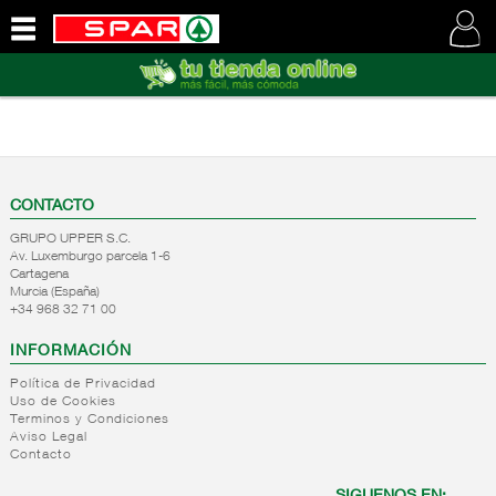
QUIENES
SOMOS
VISITE
NUESTRA
WEB
CONTACTO
GRUPO UPPER S.C.
Av. Luxemburgo parcela 1-6
Cartagena
Murcia (España)
+34 968 32 71 00
INFORMACIÓN
Política de Privacidad
Uso de Cookies
Terminos y Condiciones
Aviso Legal
Contacto