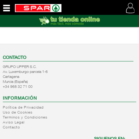
QUIENES
SOMOS
VISITE
NUESTRA
WEB
CONTACTO
GRUPO UPPER S.C.
Av. Luxemburgo parcela 1-6
Cartagena
Murcia (España)
+34 968 32 71 00
INFORMACIÓN
Política de Privacidad
Uso de Cookies
Terminos y Condiciones
Aviso Legal
Contacto