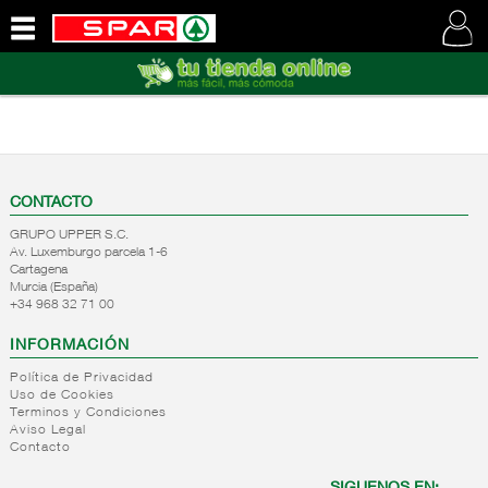
QUIENES
SOMOS
VISITE
NUESTRA
WEB
CONTACTO
GRUPO UPPER S.C.
Av. Luxemburgo parcela 1-6
Cartagena
Murcia (España)
+34 968 32 71 00
INFORMACIÓN
Política de Privacidad
Uso de Cookies
Terminos y Condiciones
Aviso Legal
Contacto