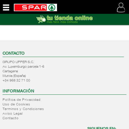
QUIENES
SOMOS
VISITE
NUESTRA
WEB
CONTACTO
GRUPO UPPER S.C.
Av. Luxemburgo parcela 1-6
Cartagena
Murcia (España)
+34 968 32 71 00
INFORMACIÓN
Política de Privacidad
Uso de Cookies
Terminos y Condiciones
Aviso Legal
Contacto