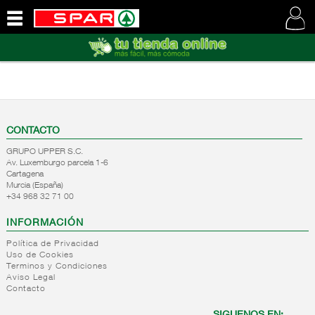
QUIENES
SOMOS
VISITE
NUESTRA
WEB
CONTACTO
GRUPO UPPER S.C.
Av. Luxemburgo parcela 1-6
Cartagena
Murcia (España)
+34 968 32 71 00
INFORMACIÓN
Política de Privacidad
Uso de Cookies
Terminos y Condiciones
Aviso Legal
Contacto