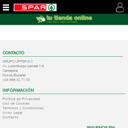
QUIENES
SOMOS
VISITE
NUESTRA
WEB
CONTACTO
GRUPO UPPER S.C.
Av. Luxemburgo parcela 1-6
Cartagena
Murcia (España)
+34 968 32 71 00
INFORMACIÓN
Política de Privacidad
Uso de Cookies
Terminos y Condiciones
Aviso Legal
Contacto