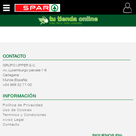
QUIENES
SOMOS
VISITE
NUESTRA
WEB
CONTACTO
GRUPO UPPER S.C.
Av. Luxemburgo parcela 1-6
Cartagena
Murcia (España)
+34 968 32 71 00
INFORMACIÓN
Política de Privacidad
Uso de Cookies
Terminos y Condiciones
Aviso Legal
Contacto