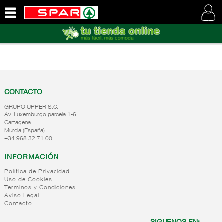
QUIENES
SOMOS
VISITE
NUESTRA
WEB
CONTACTO
GRUPO UPPER S.C.
Av. Luxemburgo parcela 1-6
Cartagena
Murcia (España)
+34 968 32 71 00
INFORMACIÓN
Política de Privacidad
Uso de Cookies
Terminos y Condiciones
Aviso Legal
Contacto