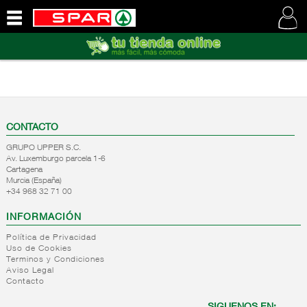
QUIENES
SOMOS
VISITE
NUESTRA
WEB
CONTACTO
GRUPO UPPER S.C.
Av. Luxemburgo parcela 1-6
Cartagena
Murcia (España)
+34 968 32 71 00
INFORMACIÓN
Política de Privacidad
Uso de Cookies
Terminos y Condiciones
Aviso Legal
Contacto