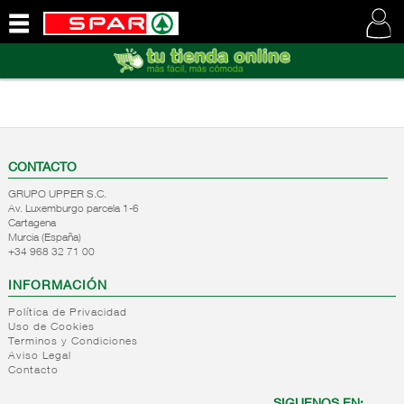
QUIENES
SOMOS
VISITE
NUESTRA
WEB
CONTACTO
GRUPO UPPER S.C.
Av. Luxemburgo parcela 1-6
Cartagena
Murcia (España)
+34 968 32 71 00
INFORMACIÓN
Política de Privacidad
Uso de Cookies
Terminos y Condiciones
Aviso Legal
Contacto