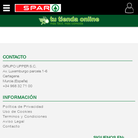
QUIENES
SOMOS
VISITE
NUESTRA
WEB
CONTACTO
GRUPO UPPER S.C.
Av. Luxemburgo parcela 1-6
Cartagena
Murcia (España)
+34 968 32 71 00
INFORMACIÓN
Política de Privacidad
Uso de Cookies
Terminos y Condiciones
Aviso Legal
Contacto