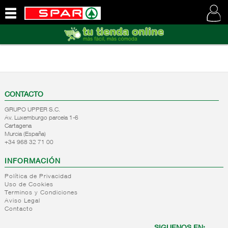
QUIENES
SOMOS
VISITE
NUESTRA
WEB
CONTACTO
GRUPO UPPER S.C.
Av. Luxemburgo parcela 1-6
Cartagena
Murcia (España)
+34 968 32 71 00
INFORMACIÓN
Política de Privacidad
Uso de Cookies
Terminos y Condiciones
Aviso Legal
Contacto