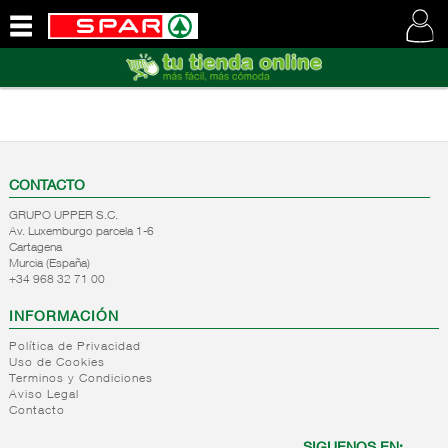
QUIENES
SOMOS
VISITE
NUESTRA
WEB
CONTACTO
GRUPO UPPER S.C.
Av. Luxemburgo parcela 1-6
Cartagena
Murcia (España)
+34 968 32 71 00
INFORMACIÓN
Política de Privacidad
Uso de Cookies
Terminos y Condiciones
Aviso Legal
Contacto