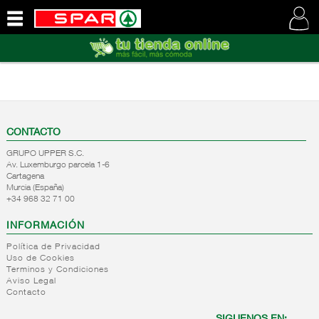
QUIENES
SOMOS
VISITE
NUESTRA
WEB
CONTACTO
GRUPO UPPER S.C.
Av. Luxemburgo parcela 1-6
Cartagena
Murcia (España)
+34 968 32 71 00
INFORMACIÓN
Política de Privacidad
Uso de Cookies
Terminos y Condiciones
Aviso Legal
Contacto