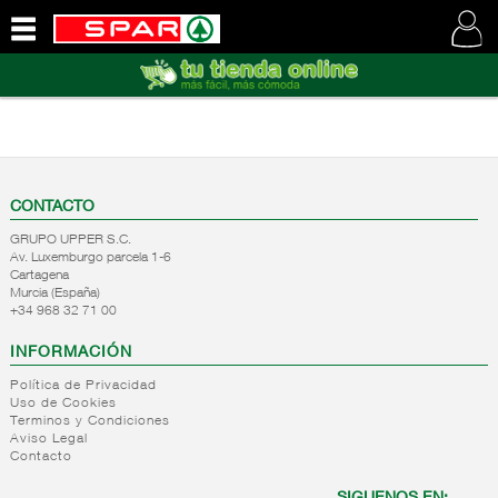
QUIENES
SOMOS
VISITE
NUESTRA
WEB
CONTACTO
GRUPO UPPER S.C.
Av. Luxemburgo parcela 1-6
Cartagena
Murcia (España)
+34 968 32 71 00
INFORMACIÓN
Política de Privacidad
Uso de Cookies
Terminos y Condiciones
Aviso Legal
Contacto