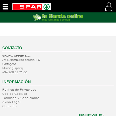
QUIENES
SOMOS
VISITE
NUESTRA
WEB
CONTACTO
GRUPO UPPER S.C.
Av. Luxemburgo parcela 1-6
Cartagena
Murcia (España)
+34 968 32 71 00
INFORMACIÓN
Política de Privacidad
Uso de Cookies
Terminos y Condiciones
Aviso Legal
Contacto