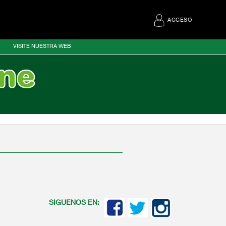
ACCESO
VISITE NUESTRA WEB
SIGUENOS EN: