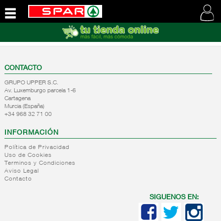
QUIENES
SOMOS
VISITE
NUESTRA
CONTACTO
WEB
GRUPO UPPER S.C.
Av. Luxemburgo parcela 1-6
Cartagena
Murcia (España)
+34 968 32 71 00
INFORMACIÓN
Política de Privacidad
Uso de Cookies
Terminos y Condiciones
Aviso Legal
Contacto
SIGUENOS EN: