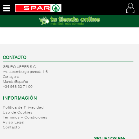
QUIENES
SOMOS
VISITE
NUESTRA
WEB
CONTACTO
GRUPO UPPER S.C.
Av. Luxemburgo parcela 1-6
Cartagena
Murcia (España)
+34 968 32 71 00
INFORMACIÓN
Política de Privacidad
Uso de Cookies
Terminos y Condiciones
Aviso Legal
Contacto