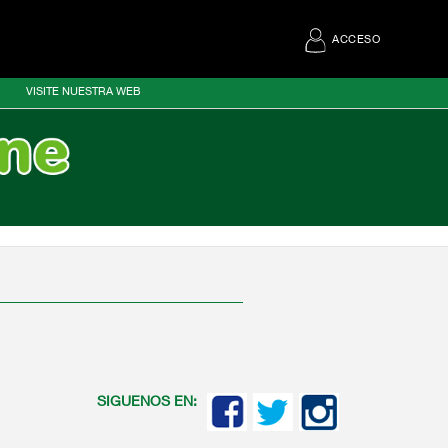
ACCESO
VISITE NUESTRA WEB
SIGUENOS EN: