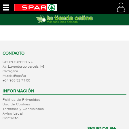
QUIENES
SOMOS
VISITE
NUESTRA
WEB
CONTACTO
GRUPO UPPER S.C.
Av. Luxemburgo parcela 1-6
Cartagena
Murcia (España)
+34 968 32 71 00
INFORMACIÓN
Política de Privacidad
Uso de Cookies
Terminos y Condiciones
Aviso Legal
Contacto