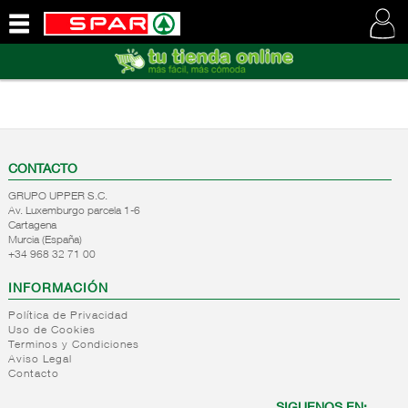
QUIENES
SOMOS
VISITE
NUESTRA
WEB
CONTACTO
GRUPO UPPER S.C.
Av. Luxemburgo parcela 1-6
Cartagena
Murcia (España)
+34 968 32 71 00
INFORMACIÓN
Política de Privacidad
Uso de Cookies
Terminos y Condiciones
Aviso Legal
Contacto